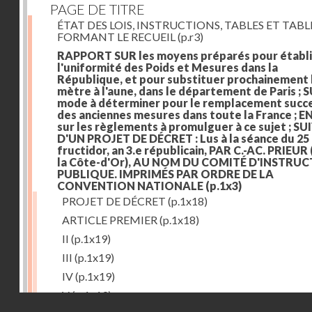
PAGE DE TITRE
ÉTAT DES LOIS, INSTRUCTIONS, TABLES ET TAB
FORMANT LE RECUEIL
(p.r3)
RAPPORT SUR les moyens préparés pour établi
l'uniformité des Poids et Mesures dans la
République, et pour substituer prochainement 
mètre à l'aune, dans le département de Paris ; S
mode à déterminer pour le remplacement succe
des anciennes mesures dans toute la France ; E
sur les règlements à promulguer à ce sujet ; SU
D'UN PROJET DE DÉCRET : Lus à la séance du 25
fructidor, an 3.e républicain, PAR C.-AC. PRIEUR
la Côte-d'Or), AU NOM DU COMITÉ D'INSTRU
PUBLIQUE. IMPRIMÉS PAR ORDRE DE LA
CONVENTION NATIONALE
(p.1x3)
PROJET DE DÉCRET
(p.1x18)
ARTICLE PREMIER
(p.1x18)
II
(p.1x19)
III
(p.1x19)
IV
(p.1x19)
V
(p.1x19)
Droits réservés - CNAM