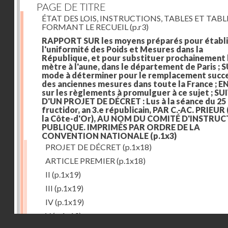
PAGE DE TITRE
ÉTAT DES LOIS, INSTRUCTIONS, TABLES ET TAB
FORMANT LE RECUEIL
(p.r3)
RAPPORT SUR les moyens préparés pour établi
l'uniformité des Poids et Mesures dans la
République, et pour substituer prochainement 
mètre à l'aune, dans le département de Paris ; S
mode à déterminer pour le remplacement succe
des anciennes mesures dans toute la France ; E
sur les règlements à promulguer à ce sujet ; SU
D'UN PROJET DE DÉCRET : Lus à la séance du 25
fructidor, an 3.e républicain, PAR C.-AC. PRIEUR
la Côte-d'Or), AU NOM DU COMITÉ D'INSTRU
PUBLIQUE. IMPRIMÉS PAR ORDRE DE LA
CONVENTION NATIONALE
(p.1x3)
PROJET DE DÉCRET
(p.1x18)
ARTICLE PREMIER
(p.1x18)
II
(p.1x19)
III
(p.1x19)
IV
(p.1x19)
V
(p.1x19)
Droits réservés - CNAM