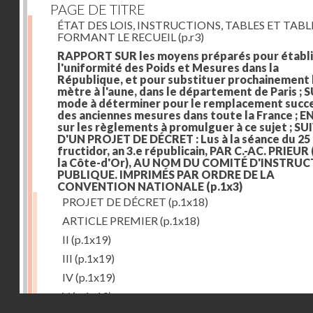
PAGE DE TITRE
ÉTAT DES LOIS, INSTRUCTIONS, TABLES ET TAB
FORMANT LE RECUEIL
(p.r3)
RAPPORT SUR les moyens préparés pour établi
l'uniformité des Poids et Mesures dans la
République, et pour substituer prochainement 
mètre à l'aune, dans le département de Paris ; S
mode à déterminer pour le remplacement succe
des anciennes mesures dans toute la France ; E
sur les règlements à promulguer à ce sujet ; SU
D'UN PROJET DE DÉCRET : Lus à la séance du 25
fructidor, an 3.e républicain, PAR C.-AC. PRIEUR
la Côte-d'Or), AU NOM DU COMITÉ D'INSTRU
PUBLIQUE. IMPRIMÉS PAR ORDRE DE LA
CONVENTION NATIONALE
(p.1x3)
PROJET DE DÉCRET
(p.1x18)
ARTICLE PREMIER
(p.1x18)
II
(p.1x19)
III
(p.1x19)
IV
(p.1x19)
V
(p.1x19)
Droits réservés - CNAM