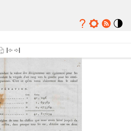
Mode
contraste
élévé