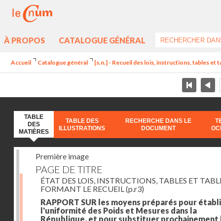
À PROPOS
CATALOGUE GÉNÉRAL
Accueil
Catalogue général
[s.n.] - Recueil des lois, instructions, tables et
TABLE
TABLE DES
RECHERCHE DANS LE
T
DES
ILLUSTRATIONS
DOCUMENT
OC
MATIÈRES
Première image
PAGE DE TITRE
ÉTAT DES LOIS, INSTRUCTIONS, TABLES ET TAB
FORMANT LE RECUEIL
(p.r3)
RAPPORT SUR les moyens préparés pour établi
l'uniformité des Poids et Mesures dans la
République, et pour substituer prochainement 