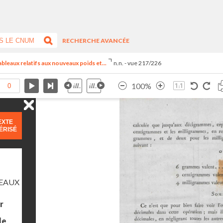
RECHERCHE AVANCÉE
 tableaux relatifs aux nouveaux poids et...
n.n. - vue 217/226
100%
EXTE
ÉRISÉ
LEAUX
r
le