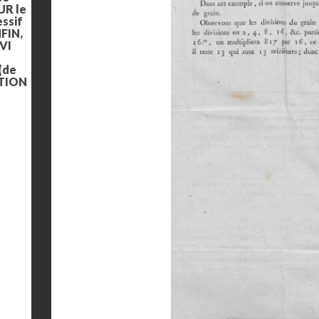
UR le
ssif
NFIN,
IVI
 (de
CTION