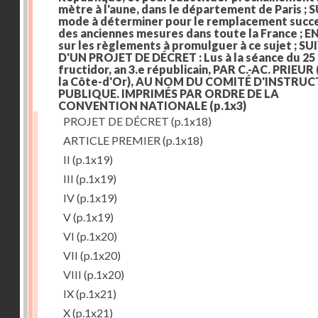
mètre à l'aune, dans le département de Paris ; S
mode à déterminer pour le remplacement succe
des anciennes mesures dans toute la France ; E
sur les règlements à promulguer à ce sujet ; SU
D'UN PROJET DE DÉCRET : Lus à la séance du 25
fructidor, an 3.e républicain, PAR C.-AC. PRIEUR
la Côte-d'Or), AU NOM DU COMITÉ D'INSTRU
PUBLIQUE. IMPRIMÉS PAR ORDRE DE LA
CONVENTION NATIONALE
(p.1x3)
PROJET DE DÉCRET
(p.1x18)
ARTICLE PREMIER
(p.1x18)
II
(p.1x19)
III
(p.1x19)
IV
(p.1x19)
V
(p.1x19)
VI
(p.1x20)
VII
(p.1x20)
VIII
(p.1x20)
IX
(p.1x21)
X
(p.1x21)