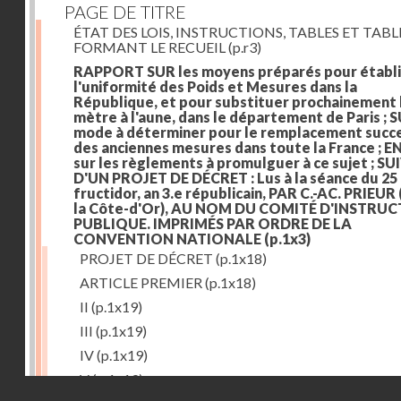
PAGE DE TITRE
ÉTAT DES LOIS, INSTRUCTIONS, TABLES ET TAB
FORMANT LE RECUEIL
(p.r3)
RAPPORT SUR les moyens préparés pour établi
l'uniformité des Poids et Mesures dans la
République, et pour substituer prochainement 
mètre à l'aune, dans le département de Paris ; S
mode à déterminer pour le remplacement succe
des anciennes mesures dans toute la France ; E
sur les règlements à promulguer à ce sujet ; SU
D'UN PROJET DE DÉCRET : Lus à la séance du 25
fructidor, an 3.e républicain, PAR C.-AC. PRIEUR
la Côte-d'Or), AU NOM DU COMITÉ D'INSTRU
PUBLIQUE. IMPRIMÉS PAR ORDRE DE LA
CONVENTION NATIONALE
(p.1x3)
PROJET DE DÉCRET
(p.1x18)
ARTICLE PREMIER
(p.1x18)
II
(p.1x19)
III
(p.1x19)
IV
(p.1x19)
V
(p.1x19)
Droits réservés - CNAM