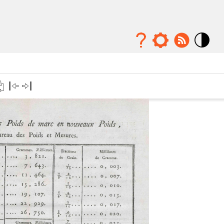
Mode
contraste
élévé