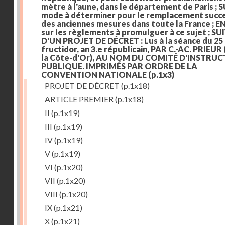
mètre à l'aune, dans le département de Paris ; S
mode à déterminer pour le remplacement succe
des anciennes mesures dans toute la France ; E
sur les règlements à promulguer à ce sujet ; SU
D'UN PROJET DE DÉCRET : Lus à la séance du 25
fructidor, an 3.e républicain, PAR C.-AC. PRIEUR
la Côte-d'Or), AU NOM DU COMITÉ D'INSTRU
PUBLIQUE. IMPRIMÉS PAR ORDRE DE LA
CONVENTION NATIONALE
(p.1x3)
PROJET DE DÉCRET
(p.1x18)
ARTICLE PREMIER
(p.1x18)
II
(p.1x19)
III
(p.1x19)
IV
(p.1x19)
V
(p.1x19)
VI
(p.1x20)
VII
(p.1x20)
VIII
(p.1x20)
IX
(p.1x21)
X
(p.1x21)