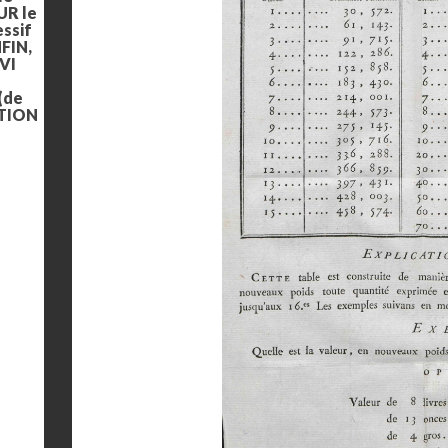
UR le
ssif
NFIN,
IVI
 (de
CTION