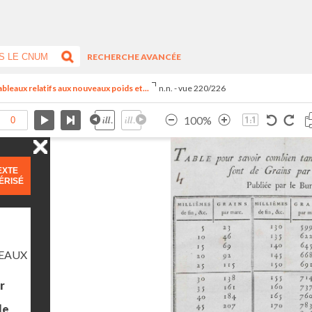
RECHERCHE AVANCÉE
 tableaux relatifs aux nouveaux poids et...
n.n. - vue 220/226
100%
EXTE
ÉRISÉ
LEAUX
r
le