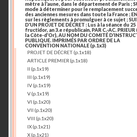
mètre à l'aune, dans le département de Paris ; S
mode à déterminer pour le remplacement succe
des anciennes mesures dans toute la France ; E
sur les règlements à promulguer à ce sujet ; SU
D'UN PROJET DE DÉCRET : Lus à la séance du 25
fructidor, an 3.e républicain, PAR C.-AC. PRIEUR
la Côte-d'Or), AU NOM DU COMITÉ D'INSTRU
PUBLIQUE. IMPRIMÉS PAR ORDRE DE LA
CONVENTION NATIONALE
(p.1x3)
PROJET DE DÉCRET
(p.1x18)
ARTICLE PREMIER
(p.1x18)
II
(p.1x19)
III
(p.1x19)
IV
(p.1x19)
V
(p.1x19)
VI
(p.1x20)
VII
(p.1x20)
VIII
(p.1x20)
IX
(p.1x21)
X
(p.1x21)