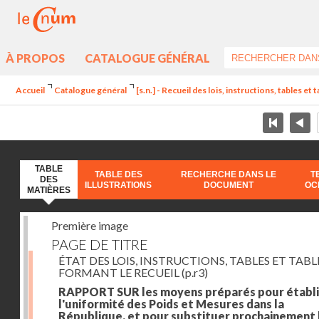
À PROPOS
CATALOGUE GÉNÉRAL
Accueil
Catalogue général
[s.n.] - Recueil des lois, instructions, tables et
TABLE
TABLE DES
RECHERCHE DANS LE
T
DES
ILLUSTRATIONS
DOCUMENT
OC
MATIÈRES
Première image
PAGE DE TITRE
ÉTAT DES LOIS, INSTRUCTIONS, TABLES ET TAB
FORMANT LE RECUEIL
(p.r3)
RAPPORT SUR les moyens préparés pour établi
l'uniformité des Poids et Mesures dans la
République, et pour substituer prochainement 