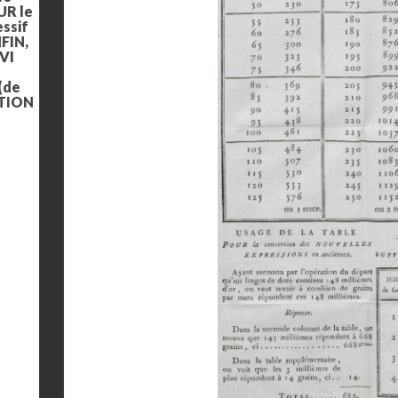
UR le
ssif
NFIN,
IVI
 (de
CTION