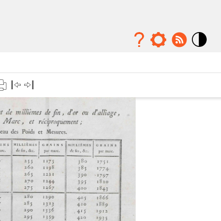
Mode
contraste
élévé