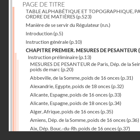
PAGE DE TITRE
TABLE ALPHABÉTIQUE ET TOPOGRAPHIQUE, P
ORDRE DE MATIÈRES
(p.523)
Manière de se servir du Régulateur
(n.n.)
Introduction
(p.5)
Instruction générale
(p.10)
CHAPITRE PREMIER. MESURES DE PESANTEUR
(
Instruction préliminaire
(p.13)
MESURES DE PESANTEUR de Paris, Dép. de la Sein
poids de marc
(p.20)
Abbeville, de la Somme, poids de 16 onces
(p.31)
Alexandrie, Egypte, poids de 18 onces
(p.32)
Alicante, Espagne, poids de 16 onces
(p.33)
Alicante, Espagne, poids de 18 onces
(p.34)
Alger, Afrique, poids de 16 onces
(p.35)
Amiens, Dép. de la Somme, poids de 16 onces
(p.36)
Aix, Dép. Bouc.-du-Rh. poids de 16 onces
(p.37)
Droits réservés - CNAM
Ancone, Italie, poids de 14 onces
(p.38)