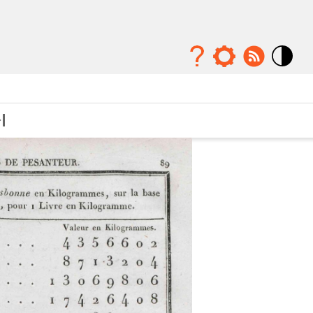
Mode
contraste
élévé