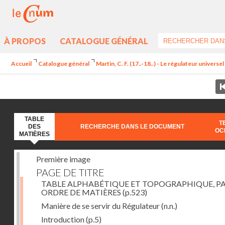
À PROPOS
CATALOGUE GÉNÉRAL
Accueil
Catalogue général
Martin, C. F. (17..-18..) - Le régulateur univers
TABLE
T
DES
RECHERCHE DANS LE DOCUMENT
OC
MATIÈRES
Première image
PAGE DE TITRE
TABLE ALPHABÉTIQUE ET TOPOGRAPHIQUE, P
ORDRE DE MATIÈRES
(p.523)
Manière de se servir du Régulateur
(n.n.)
Introduction
(p.5)