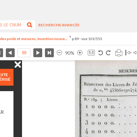
RECHERCHE AVANCÉE
el des poids et mesures, invention nouve...
p.89 - vue 101/553
90%
EXTE
ÉRISÉ
AR