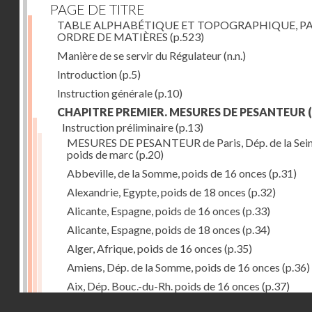
PAGE DE TITRE
TABLE ALPHABÉTIQUE ET TOPOGRAPHIQUE, P
ORDRE DE MATIÈRES
(p.523)
Manière de se servir du Régulateur
(n.n.)
Introduction
(p.5)
Instruction générale
(p.10)
CHAPITRE PREMIER. MESURES DE PESANTEUR
(
Instruction préliminaire
(p.13)
MESURES DE PESANTEUR de Paris, Dép. de la Sein
poids de marc
(p.20)
Abbeville, de la Somme, poids de 16 onces
(p.31)
Alexandrie, Egypte, poids de 18 onces
(p.32)
Alicante, Espagne, poids de 16 onces
(p.33)
Alicante, Espagne, poids de 18 onces
(p.34)
Alger, Afrique, poids de 16 onces
(p.35)
Amiens, Dép. de la Somme, poids de 16 onces
(p.36)
Aix, Dép. Bouc.-du-Rh. poids de 16 onces
(p.37)
Droits réservés - CNAM
Ancone, Italie, poids de 14 onces
(p.38)