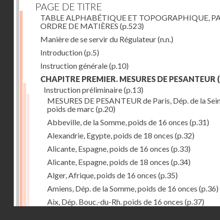
PAGE DE TITRE
TABLE ALPHABÉTIQUE ET TOPOGRAPHIQUE, P
ORDRE DE MATIÈRES
(p.523)
Manière de se servir du Régulateur
(n.n.)
Introduction
(p.5)
Instruction générale
(p.10)
CHAPITRE PREMIER. MESURES DE PESANTEUR
(
Instruction préliminaire
(p.13)
MESURES DE PESANTEUR de Paris, Dép. de la Sein
poids de marc
(p.20)
Abbeville, de la Somme, poids de 16 onces
(p.31)
Alexandrie, Egypte, poids de 18 onces
(p.32)
Alicante, Espagne, poids de 16 onces
(p.33)
Alicante, Espagne, poids de 18 onces
(p.34)
Alger, Afrique, poids de 16 onces
(p.35)
Amiens, Dép. de la Somme, poids de 16 onces
(p.36)
Aix, Dép. Bouc.-du-Rh. poids de 16 onces
(p.37)
Droits réservés - CNAM
Ancone, Italie, poids de 14 onces
(p.38)