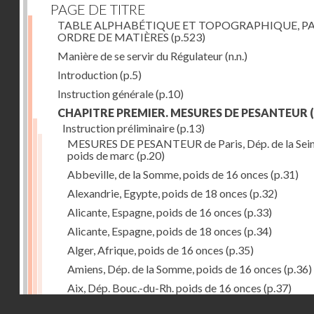
PAGE DE TITRE
TABLE ALPHABÉTIQUE ET TOPOGRAPHIQUE, P
ORDRE DE MATIÈRES
(p.523)
Manière de se servir du Régulateur
(n.n.)
Introduction
(p.5)
Instruction générale
(p.10)
CHAPITRE PREMIER. MESURES DE PESANTEUR
(
Instruction préliminaire
(p.13)
MESURES DE PESANTEUR de Paris, Dép. de la Sein
poids de marc
(p.20)
Abbeville, de la Somme, poids de 16 onces
(p.31)
Alexandrie, Egypte, poids de 18 onces
(p.32)
Alicante, Espagne, poids de 16 onces
(p.33)
Alicante, Espagne, poids de 18 onces
(p.34)
Alger, Afrique, poids de 16 onces
(p.35)
Amiens, Dép. de la Somme, poids de 16 onces
(p.36)
Aix, Dép. Bouc.-du-Rh. poids de 16 onces
(p.37)
Droits réservés - CNAM
Ancone, Italie, poids de 14 onces
(p.38)