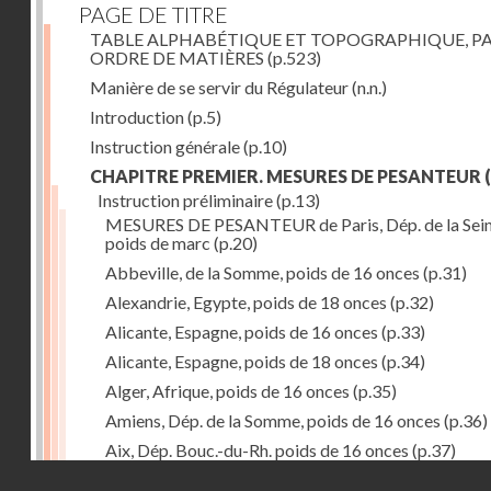
PAGE DE TITRE
TABLE ALPHABÉTIQUE ET TOPOGRAPHIQUE, P
ORDRE DE MATIÈRES
(p.523)
Manière de se servir du Régulateur
(n.n.)
Introduction
(p.5)
Instruction générale
(p.10)
CHAPITRE PREMIER. MESURES DE PESANTEUR
(
Instruction préliminaire
(p.13)
MESURES DE PESANTEUR de Paris, Dép. de la Sein
poids de marc
(p.20)
Abbeville, de la Somme, poids de 16 onces
(p.31)
Alexandrie, Egypte, poids de 18 onces
(p.32)
Alicante, Espagne, poids de 16 onces
(p.33)
Alicante, Espagne, poids de 18 onces
(p.34)
Alger, Afrique, poids de 16 onces
(p.35)
Amiens, Dép. de la Somme, poids de 16 onces
(p.36)
Aix, Dép. Bouc.-du-Rh. poids de 16 onces
(p.37)
Droits réservés - CNAM
Ancone, Italie, poids de 14 onces
(p.38)