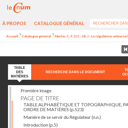
À PROPOS
CATALOGUE GÉNÉRAL
Accueil
Catalogue général
Martin, C. F. (17..-18..) - Le régulateur univers
TABLE
T
DES
RECHERCHE DANS LE DOCUMENT
OC
MATIÈRES
Première image
PAGE DE TITRE
TABLE ALPHABÉTIQUE ET TOPOGRAPHIQUE, P
ORDRE DE MATIÈRES
(p.523)
Manière de se servir du Régulateur
(n.n.)
Introduction
(p.5)