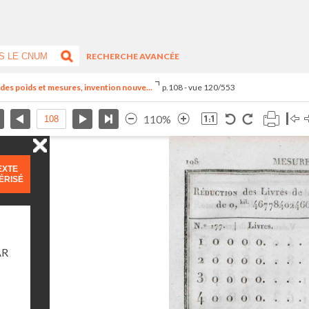
RECHERCHE AVANCÉE
el des poids et mesures, invention nouve...
p.108 - vue 120/553
110%
EXTE
ÉRISÉ
AR