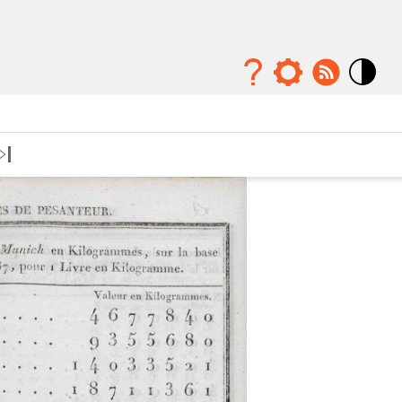
Mode
contraste
élévé