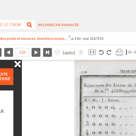
RECHERCHE AVANCÉE
el des poids et mesures, invention nouve...
p.110 - vue 122/553
(auto)
EXTE
ÉRISÉ
AR