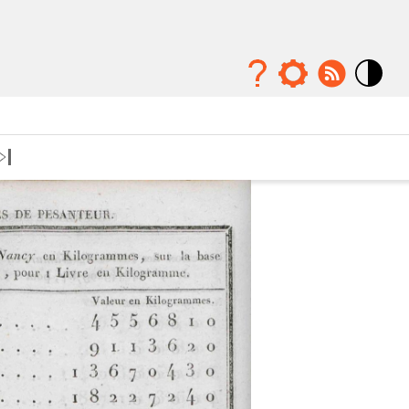
Mode
contraste
élévé