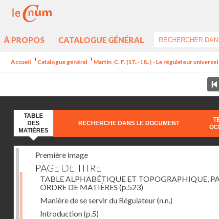
À PROPOS
CATALOGUE GÉNÉRAL
Accueil
Catalogue général
Martin, C. F. (17..-18..) - Le régulateur univers
TABLE
T
DES
RECHERCHE DANS LE DOCUMENT
OC
MATIÈRES
Première image
PAGE DE TITRE
TABLE ALPHABÉTIQUE ET TOPOGRAPHIQUE, P
ORDRE DE MATIÈRES
(p.523)
Manière de se servir du Régulateur
(n.n.)
Introduction
(p.5)