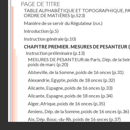
PAGE DE TITRE
TABLE ALPHABÉTIQUE ET TOPOGRAPHIQUE, P
ORDRE DE MATIÈRES
(p.523)
Manière de se servir du Régulateur
(n.n.)
Introduction
(p.5)
Instruction générale
(p.10)
CHAPITRE PREMIER. MESURES DE PESANTEUR
(
Instruction préliminaire
(p.13)
MESURES DE PESANTEUR de Paris, Dép. de la Sein
poids de marc
(p.20)
Abbeville, de la Somme, poids de 16 onces
(p.31)
Alexandrie, Egypte, poids de 18 onces
(p.32)
Alicante, Espagne, poids de 16 onces
(p.33)
Alicante, Espagne, poids de 18 onces
(p.34)
Alger, Afrique, poids de 16 onces
(p.35)
Amiens, Dép. de la Somme, poids de 16 onces
(p.36)
Aix, Dép. Bouc.-du-Rh. poids de 16 onces
(p.37)
Droits réservés - CNAM
Ancone, Italie, poids de 14 onces
(p.38)