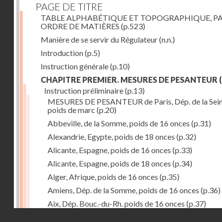
PAGE DE TITRE
TABLE ALPHABÉTIQUE ET TOPOGRAPHIQUE, P
ORDRE DE MATIÈRES
(p.523)
Manière de se servir du Régulateur
(n.n.)
Introduction
(p.5)
Instruction générale
(p.10)
CHAPITRE PREMIER. MESURES DE PESANTEUR
(
Instruction préliminaire
(p.13)
MESURES DE PESANTEUR de Paris, Dép. de la Sein
poids de marc
(p.20)
Abbeville, de la Somme, poids de 16 onces
(p.31)
Alexandrie, Egypte, poids de 18 onces
(p.32)
Alicante, Espagne, poids de 16 onces
(p.33)
Alicante, Espagne, poids de 18 onces
(p.34)
Alger, Afrique, poids de 16 onces
(p.35)
Amiens, Dép. de la Somme, poids de 16 onces
(p.36)
Aix, Dép. Bouc.-du-Rh. poids de 16 onces
(p.37)
Droits réservés - CNAM
Ancone, Italie, poids de 14 onces
(p.38)