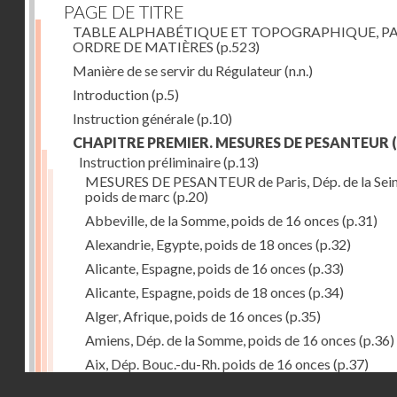
PAGE DE TITRE
TABLE ALPHABÉTIQUE ET TOPOGRAPHIQUE, P
ORDRE DE MATIÈRES
(p.523)
Manière de se servir du Régulateur
(n.n.)
Introduction
(p.5)
Instruction générale
(p.10)
CHAPITRE PREMIER. MESURES DE PESANTEUR
(
Instruction préliminaire
(p.13)
MESURES DE PESANTEUR de Paris, Dép. de la Sein
poids de marc
(p.20)
Abbeville, de la Somme, poids de 16 onces
(p.31)
Alexandrie, Egypte, poids de 18 onces
(p.32)
Alicante, Espagne, poids de 16 onces
(p.33)
Alicante, Espagne, poids de 18 onces
(p.34)
Alger, Afrique, poids de 16 onces
(p.35)
Amiens, Dép. de la Somme, poids de 16 onces
(p.36)
Aix, Dép. Bouc.-du-Rh. poids de 16 onces
(p.37)
Droits réservés - CNAM
Ancone, Italie, poids de 14 onces
(p.38)