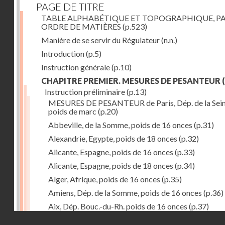
PAGE DE TITRE
TABLE ALPHABÉTIQUE ET TOPOGRAPHIQUE, P
ORDRE DE MATIÈRES
(p.523)
Manière de se servir du Régulateur
(n.n.)
Introduction
(p.5)
Instruction générale
(p.10)
CHAPITRE PREMIER. MESURES DE PESANTEUR
(
Instruction préliminaire
(p.13)
MESURES DE PESANTEUR de Paris, Dép. de la Sein
poids de marc
(p.20)
Abbeville, de la Somme, poids de 16 onces
(p.31)
Alexandrie, Egypte, poids de 18 onces
(p.32)
Alicante, Espagne, poids de 16 onces
(p.33)
Alicante, Espagne, poids de 18 onces
(p.34)
Alger, Afrique, poids de 16 onces
(p.35)
Amiens, Dép. de la Somme, poids de 16 onces
(p.36)
Aix, Dép. Bouc.-du-Rh. poids de 16 onces
(p.37)
Droits réservés - CNAM
Ancone, Italie, poids de 14 onces
(p.38)