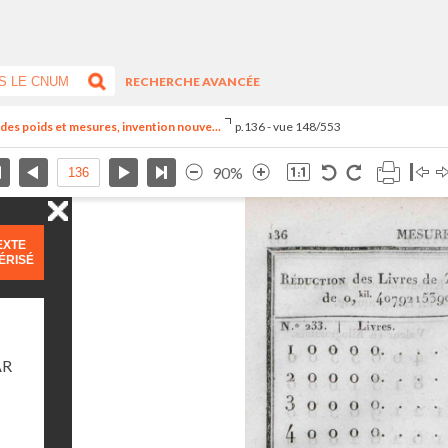
RECHERCHE AVANCÉE
el des poids et mesures, invention nouve...
p.136 - vue 148/553
90%
EXTE
ÉRISÉ
AR