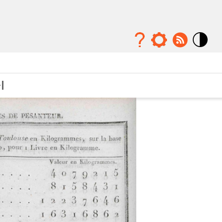
Mode
contraste
élévé