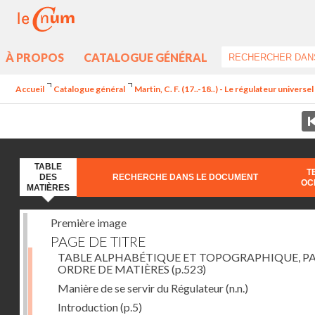
À PROPOS
CATALOGUE GÉNÉRAL
Accueil
Catalogue général
Martin, C. F. (17..-18..) - Le régulateur univers
TABLE
T
DES
RECHERCHE DANS LE DOCUMENT
OC
MATIÈRES
Première image
PAGE DE TITRE
TABLE ALPHABÉTIQUE ET TOPOGRAPHIQUE, P
ORDRE DE MATIÈRES
(p.523)
Manière de se servir du Régulateur
(n.n.)
Introduction
(p.5)