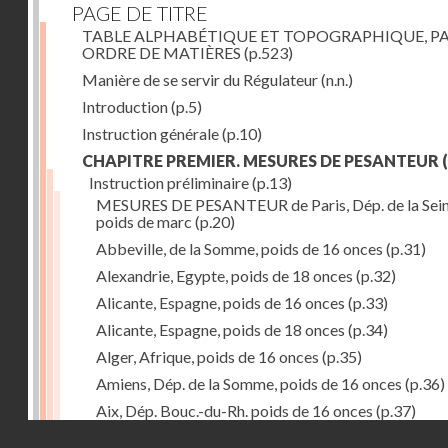
PAGE DE TITRE
TABLE ALPHABÉTIQUE ET TOPOGRAPHIQUE, P
ORDRE DE MATIÈRES
(p.523)
Manière de se servir du Régulateur
(n.n.)
Introduction
(p.5)
Instruction générale
(p.10)
CHAPITRE PREMIER. MESURES DE PESANTEUR
(
Instruction préliminaire
(p.13)
MESURES DE PESANTEUR de Paris, Dép. de la Sein
poids de marc
(p.20)
Abbeville, de la Somme, poids de 16 onces
(p.31)
Alexandrie, Egypte, poids de 18 onces
(p.32)
Alicante, Espagne, poids de 16 onces
(p.33)
Alicante, Espagne, poids de 18 onces
(p.34)
Alger, Afrique, poids de 16 onces
(p.35)
Amiens, Dép. de la Somme, poids de 16 onces
(p.36)
Aix, Dép. Bouc.-du-Rh. poids de 16 onces
(p.37)
Droits réservés - CNAM
Ancone, Italie, poids de 14 onces
(p.38)