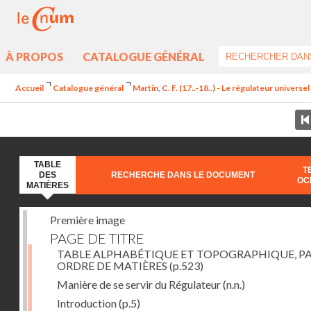
À PROPOS
CATALOGUE GÉNÉRAL
Accueil
Catalogue général
Martin, C. F. (17..-18..) - Le régulateur univers
TABLE
T
DES
RECHERCHE DANS LE DOCUMENT
OC
MATIÈRES
Première image
PAGE DE TITRE
TABLE ALPHABÉTIQUE ET TOPOGRAPHIQUE, P
ORDRE DE MATIÈRES
(p.523)
Manière de se servir du Régulateur
(n.n.)
Introduction
(p.5)