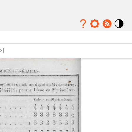
Mode
contraste
élévé