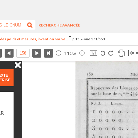
RECHERCHE AVANCÉE
el des poids et mesures, invention nouve...
p.158 - vue 171/553
110%
EXTE
ÉRISÉ
AR