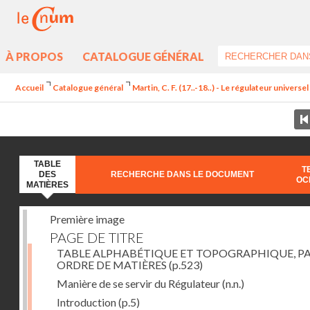
À PROPOS
CATALOGUE GÉNÉRAL
Accueil
Catalogue général
Martin, C. F. (17..-18..) - Le régulateur univers
TABLE
T
DES
RECHERCHE DANS LE DOCUMENT
OC
MATIÈRES
Première image
PAGE DE TITRE
TABLE ALPHABÉTIQUE ET TOPOGRAPHIQUE, P
ORDRE DE MATIÈRES
(p.523)
Manière de se servir du Régulateur
(n.n.)
Introduction
(p.5)