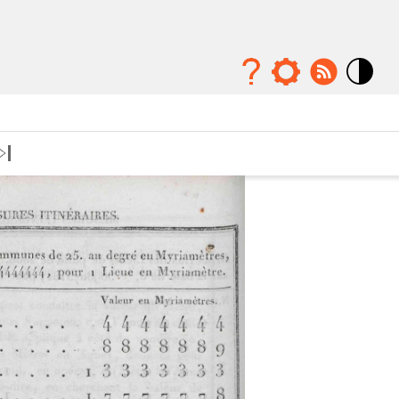
Mode
contraste
élévé