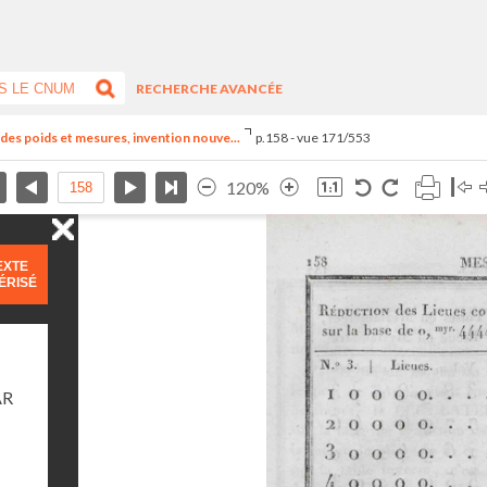
RECHERCHE AVANCÉE
el des poids et mesures, invention nouve...
p.158 - vue 171/553
120%
EXTE
ÉRISÉ
AR