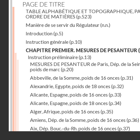
PAGE DE TITRE
TABLE ALPHABÉTIQUE ET TOPOGRAPHIQUE, P
ORDRE DE MATIÈRES
(p.523)
Manière de se servir du Régulateur
(n.n.)
Introduction
(p.5)
Instruction générale
(p.10)
CHAPITRE PREMIER. MESURES DE PESANTEUR
(
Instruction préliminaire
(p.13)
MESURES DE PESANTEUR de Paris, Dép. de la Sein
poids de marc
(p.20)
Abbeville, de la Somme, poids de 16 onces
(p.31)
Alexandrie, Egypte, poids de 18 onces
(p.32)
Alicante, Espagne, poids de 16 onces
(p.33)
Alicante, Espagne, poids de 18 onces
(p.34)
Alger, Afrique, poids de 16 onces
(p.35)
Amiens, Dép. de la Somme, poids de 16 onces
(p.36)
Aix, Dép. Bouc.-du-Rh. poids de 16 onces
(p.37)
Droits réservés - CNAM
Ancone, Italie, poids de 14 onces
(p.38)