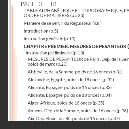
PAGE DE TITRE
TABLE ALPHABÉTIQUE ET TOPOGRAPHIQUE, P
ORDRE DE MATIÈRES
(p.523)
Manière de se servir du Régulateur
(n.n.)
Introduction
(p.5)
Instruction générale
(p.10)
CHAPITRE PREMIER. MESURES DE PESANTEUR
(
Instruction préliminaire
(p.13)
MESURES DE PESANTEUR de Paris, Dép. de la Sein
poids de marc
(p.20)
Abbeville, de la Somme, poids de 16 onces
(p.31)
Alexandrie, Egypte, poids de 18 onces
(p.32)
Alicante, Espagne, poids de 16 onces
(p.33)
Alicante, Espagne, poids de 18 onces
(p.34)
Alger, Afrique, poids de 16 onces
(p.35)
Amiens, Dép. de la Somme, poids de 16 onces
(p.36)
Aix, Dép. Bouc.-du-Rh. poids de 16 onces
(p.37)
Droits réservés - CNAM
Ancone, Italie, poids de 14 onces
(p.38)