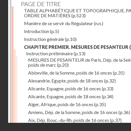
PAGE DE TITRE
TABLE ALPHABÉTIQUE ET TOPOGRAPHIQUE, P
ORDRE DE MATIÈRES
(p.523)
Manière de se servir du Régulateur
(n.n.)
Introduction
(p.5)
Instruction générale
(p.10)
CHAPITRE PREMIER. MESURES DE PESANTEUR
(
Instruction préliminaire
(p.13)
MESURES DE PESANTEUR de Paris, Dép. de la Sein
poids de marc
(p.20)
Abbeville, de la Somme, poids de 16 onces
(p.31)
Alexandrie, Egypte, poids de 18 onces
(p.32)
Alicante, Espagne, poids de 16 onces
(p.33)
Alicante, Espagne, poids de 18 onces
(p.34)
Alger, Afrique, poids de 16 onces
(p.35)
Amiens, Dép. de la Somme, poids de 16 onces
(p.36)
Aix, Dép. Bouc.-du-Rh. poids de 16 onces
(p.37)
Droits réservés - CNAM
Ancone, Italie, poids de 14 onces
(p.38)