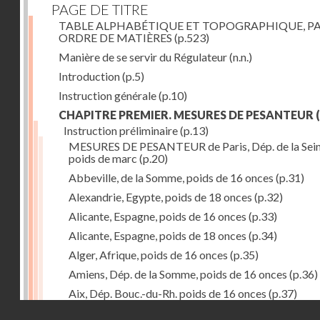
PAGE DE TITRE
TABLE ALPHABÉTIQUE ET TOPOGRAPHIQUE, P
ORDRE DE MATIÈRES
(p.523)
Manière de se servir du Régulateur
(n.n.)
Introduction
(p.5)
Instruction générale
(p.10)
CHAPITRE PREMIER. MESURES DE PESANTEUR
(
Instruction préliminaire
(p.13)
MESURES DE PESANTEUR de Paris, Dép. de la Sein
poids de marc
(p.20)
Abbeville, de la Somme, poids de 16 onces
(p.31)
Alexandrie, Egypte, poids de 18 onces
(p.32)
Alicante, Espagne, poids de 16 onces
(p.33)
Alicante, Espagne, poids de 18 onces
(p.34)
Alger, Afrique, poids de 16 onces
(p.35)
Amiens, Dép. de la Somme, poids de 16 onces
(p.36)
Aix, Dép. Bouc.-du-Rh. poids de 16 onces
(p.37)
Droits réservés - CNAM
Ancone, Italie, poids de 14 onces
(p.38)