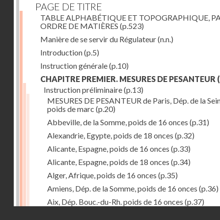
PAGE DE TITRE
TABLE ALPHABÉTIQUE ET TOPOGRAPHIQUE, P
ORDRE DE MATIÈRES
(p.523)
Manière de se servir du Régulateur
(n.n.)
Introduction
(p.5)
Instruction générale
(p.10)
CHAPITRE PREMIER. MESURES DE PESANTEUR
(
Instruction préliminaire
(p.13)
MESURES DE PESANTEUR de Paris, Dép. de la Sein
poids de marc
(p.20)
Abbeville, de la Somme, poids de 16 onces
(p.31)
Alexandrie, Egypte, poids de 18 onces
(p.32)
Alicante, Espagne, poids de 16 onces
(p.33)
Alicante, Espagne, poids de 18 onces
(p.34)
Alger, Afrique, poids de 16 onces
(p.35)
Amiens, Dép. de la Somme, poids de 16 onces
(p.36)
Aix, Dép. Bouc.-du-Rh. poids de 16 onces
(p.37)
Droits réservés - CNAM
Ancone, Italie, poids de 14 onces
(p.38)