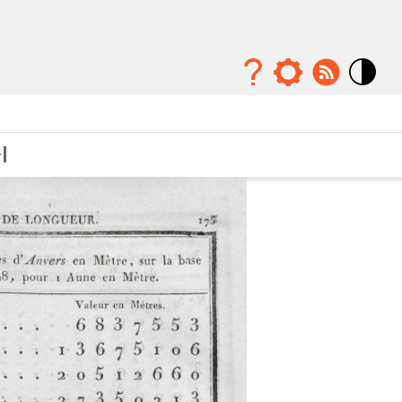
Mode
contraste
élévé