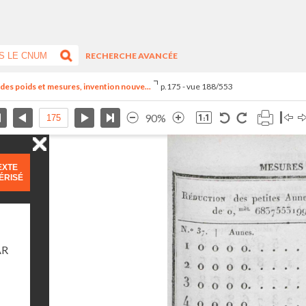
RECHERCHE AVANCÉE
el des poids et mesures, invention nouve...
p.175 - vue 188/553
90%
EXTE
ÉRISÉ
AR