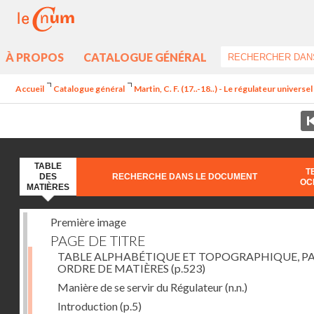
À PROPOS
CATALOGUE GÉNÉRAL
Accueil
Catalogue général
Martin, C. F. (17..-18..) - Le régulateur univers
TABLE
T
DES
RECHERCHE DANS LE DOCUMENT
OC
MATIÈRES
Première image
PAGE DE TITRE
TABLE ALPHABÉTIQUE ET TOPOGRAPHIQUE, P
ORDRE DE MATIÈRES
(p.523)
Manière de se servir du Régulateur
(n.n.)
Introduction
(p.5)