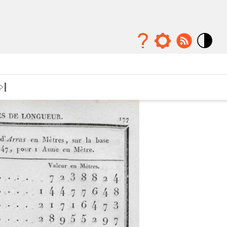
Mode
contraste
élévé