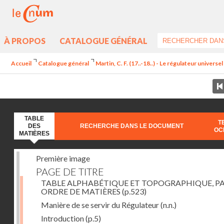
À PROPOS
CATALOGUE GÉNÉRAL
Accueil
Catalogue général
Martin, C. F. (17..-18..) - Le régulateur univers
TABLE
T
DES
RECHERCHE DANS LE DOCUMENT
OC
MATIÈRES
Première image
PAGE DE TITRE
TABLE ALPHABÉTIQUE ET TOPOGRAPHIQUE, P
ORDRE DE MATIÈRES
(p.523)
Manière de se servir du Régulateur
(n.n.)
Introduction
(p.5)