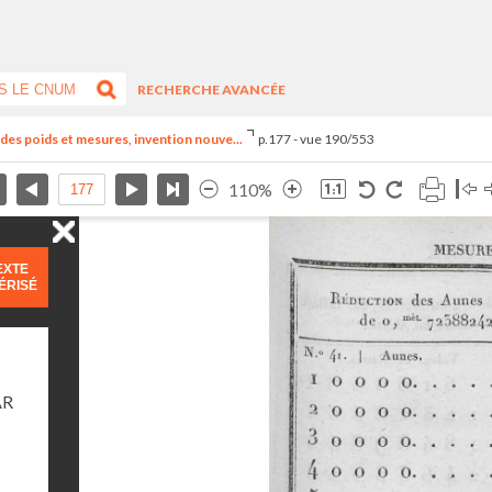
RECHERCHE AVANCÉE
el des poids et mesures, invention nouve...
p.177 - vue 190/553
110%
EXTE
ÉRISÉ
AR