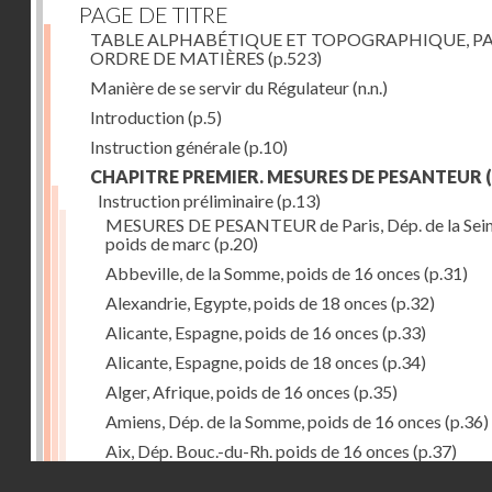
PAGE DE TITRE
TABLE ALPHABÉTIQUE ET TOPOGRAPHIQUE, P
ORDRE DE MATIÈRES
(p.523)
Manière de se servir du Régulateur
(n.n.)
Introduction
(p.5)
Instruction générale
(p.10)
CHAPITRE PREMIER. MESURES DE PESANTEUR
(
Instruction préliminaire
(p.13)
MESURES DE PESANTEUR de Paris, Dép. de la Sein
poids de marc
(p.20)
Abbeville, de la Somme, poids de 16 onces
(p.31)
Alexandrie, Egypte, poids de 18 onces
(p.32)
Alicante, Espagne, poids de 16 onces
(p.33)
Alicante, Espagne, poids de 18 onces
(p.34)
Alger, Afrique, poids de 16 onces
(p.35)
Amiens, Dép. de la Somme, poids de 16 onces
(p.36)
Aix, Dép. Bouc.-du-Rh. poids de 16 onces
(p.37)
Droits réservés - CNAM
Ancone, Italie, poids de 14 onces
(p.38)