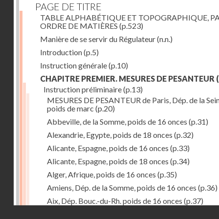
PAGE DE TITRE
TABLE ALPHABÉTIQUE ET TOPOGRAPHIQUE, P
ORDRE DE MATIÈRES
(p.523)
Manière de se servir du Régulateur
(n.n.)
Introduction
(p.5)
Instruction générale
(p.10)
CHAPITRE PREMIER. MESURES DE PESANTEUR
(
Instruction préliminaire
(p.13)
MESURES DE PESANTEUR de Paris, Dép. de la Sein
poids de marc
(p.20)
Abbeville, de la Somme, poids de 16 onces
(p.31)
Alexandrie, Egypte, poids de 18 onces
(p.32)
Alicante, Espagne, poids de 16 onces
(p.33)
Alicante, Espagne, poids de 18 onces
(p.34)
Alger, Afrique, poids de 16 onces
(p.35)
Amiens, Dép. de la Somme, poids de 16 onces
(p.36)
Aix, Dép. Bouc.-du-Rh. poids de 16 onces
(p.37)
Droits réservés - CNAM
Ancone, Italie, poids de 14 onces
(p.38)