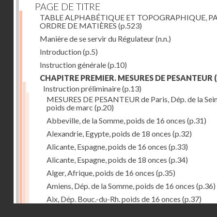
PAGE DE TITRE
TABLE ALPHABÉTIQUE ET TOPOGRAPHIQUE, P
ORDRE DE MATIÈRES
(p.523)
Manière de se servir du Régulateur
(n.n.)
Introduction
(p.5)
Instruction générale
(p.10)
CHAPITRE PREMIER. MESURES DE PESANTEUR
(
Instruction préliminaire
(p.13)
MESURES DE PESANTEUR de Paris, Dép. de la Sein
poids de marc
(p.20)
Abbeville, de la Somme, poids de 16 onces
(p.31)
Alexandrie, Egypte, poids de 18 onces
(p.32)
Alicante, Espagne, poids de 16 onces
(p.33)
Alicante, Espagne, poids de 18 onces
(p.34)
Alger, Afrique, poids de 16 onces
(p.35)
Amiens, Dép. de la Somme, poids de 16 onces
(p.36)
Aix, Dép. Bouc.-du-Rh. poids de 16 onces
(p.37)
Droits réservés - CNAM
Ancone, Italie, poids de 14 onces
(p.38)