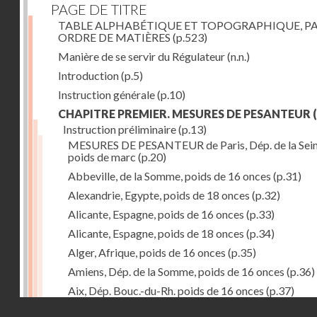
PAGE DE TITRE
TABLE ALPHABÉTIQUE ET TOPOGRAPHIQUE, P
ORDRE DE MATIÈRES
(p.523)
Manière de se servir du Régulateur
(n.n.)
Introduction
(p.5)
Instruction générale
(p.10)
CHAPITRE PREMIER. MESURES DE PESANTEUR
(
Instruction préliminaire
(p.13)
MESURES DE PESANTEUR de Paris, Dép. de la Sein
poids de marc
(p.20)
Abbeville, de la Somme, poids de 16 onces
(p.31)
Alexandrie, Egypte, poids de 18 onces
(p.32)
Alicante, Espagne, poids de 16 onces
(p.33)
Alicante, Espagne, poids de 18 onces
(p.34)
Alger, Afrique, poids de 16 onces
(p.35)
Amiens, Dép. de la Somme, poids de 16 onces
(p.36)
Aix, Dép. Bouc.-du-Rh. poids de 16 onces
(p.37)
Droits réservés - CNAM
Ancone, Italie, poids de 14 onces
(p.38)