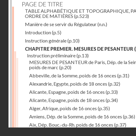
PAGE DE TITRE
TABLE ALPHABÉTIQUE ET TOPOGRAPHIQUE, P
ORDRE DE MATIÈRES
(p.523)
Manière de se servir du Régulateur
(n.n.)
Introduction
(p.5)
Instruction générale
(p.10)
CHAPITRE PREMIER. MESURES DE PESANTEUR
(
Instruction préliminaire
(p.13)
MESURES DE PESANTEUR de Paris, Dép. de la Sein
poids de marc
(p.20)
Abbeville, de la Somme, poids de 16 onces
(p.31)
Alexandrie, Egypte, poids de 18 onces
(p.32)
Alicante, Espagne, poids de 16 onces
(p.33)
Alicante, Espagne, poids de 18 onces
(p.34)
Alger, Afrique, poids de 16 onces
(p.35)
Amiens, Dép. de la Somme, poids de 16 onces
(p.36)
Aix, Dép. Bouc.-du-Rh. poids de 16 onces
(p.37)
Droits réservés - CNAM
Ancone, Italie, poids de 14 onces
(p.38)