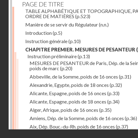
PAGE DE TITRE
TABLE ALPHABÉTIQUE ET TOPOGRAPHIQUE, P
ORDRE DE MATIÈRES
(p.523)
Manière de se servir du Régulateur
(n.n.)
Introduction
(p.5)
Instruction générale
(p.10)
CHAPITRE PREMIER. MESURES DE PESANTEUR
(
Instruction préliminaire
(p.13)
MESURES DE PESANTEUR de Paris, Dép. de la Sein
poids de marc
(p.20)
Abbeville, de la Somme, poids de 16 onces
(p.31)
Alexandrie, Egypte, poids de 18 onces
(p.32)
Alicante, Espagne, poids de 16 onces
(p.33)
Alicante, Espagne, poids de 18 onces
(p.34)
Alger, Afrique, poids de 16 onces
(p.35)
Amiens, Dép. de la Somme, poids de 16 onces
(p.36)
Aix, Dép. Bouc.-du-Rh. poids de 16 onces
(p.37)
Droits réservés - CNAM
Ancone, Italie, poids de 14 onces
(p.38)