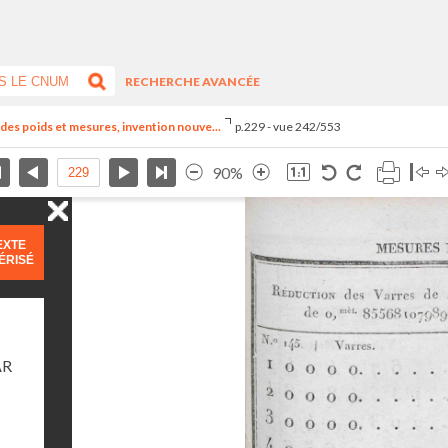
RECHERCHE AVANCÉE
el des poids et mesures, invention nouve...
p.229 - vue 242/553
90%
EXTE
ÉRISÉ
AR