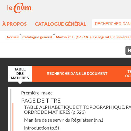
À PROPOS
CATALOGUE GÉNÉRAL
Accueil
Catalogue général
Martin, C. F. (17..-18..) - Le régulateur univers
TABLE
T
DES
RECHERCHE DANS LE DOCUMENT
OC
MATIÈRES
Première image
PAGE DE TITRE
TABLE ALPHABÉTIQUE ET TOPOGRAPHIQUE, P
ORDRE DE MATIÈRES
(p.523)
Manière de se servir du Régulateur
(n.n.)
Introduction
(p.5)