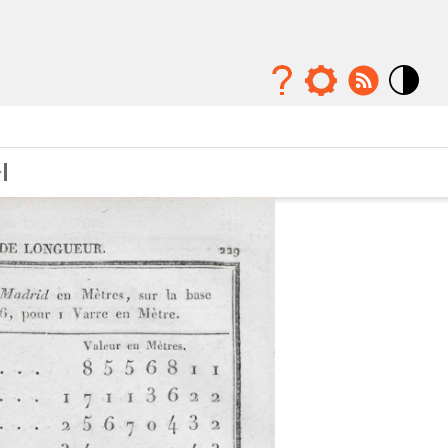
Mode
contraste
élévé