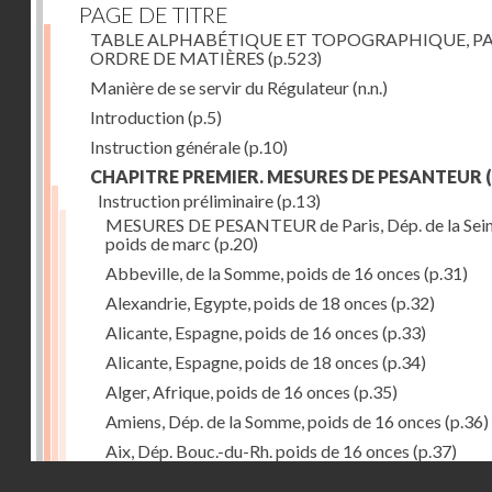
PAGE DE TITRE
TABLE ALPHABÉTIQUE ET TOPOGRAPHIQUE, P
ORDRE DE MATIÈRES
(p.523)
Manière de se servir du Régulateur
(n.n.)
Introduction
(p.5)
Instruction générale
(p.10)
CHAPITRE PREMIER. MESURES DE PESANTEUR
(
Instruction préliminaire
(p.13)
MESURES DE PESANTEUR de Paris, Dép. de la Sein
poids de marc
(p.20)
Abbeville, de la Somme, poids de 16 onces
(p.31)
Alexandrie, Egypte, poids de 18 onces
(p.32)
Alicante, Espagne, poids de 16 onces
(p.33)
Alicante, Espagne, poids de 18 onces
(p.34)
Alger, Afrique, poids de 16 onces
(p.35)
Amiens, Dép. de la Somme, poids de 16 onces
(p.36)
Aix, Dép. Bouc.-du-Rh. poids de 16 onces
(p.37)
Droits réservés - CNAM
Ancone, Italie, poids de 14 onces
(p.38)