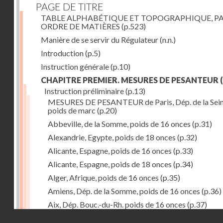
PAGE DE TITRE
TABLE ALPHABÉTIQUE ET TOPOGRAPHIQUE, P
ORDRE DE MATIÈRES
(p.523)
Manière de se servir du Régulateur
(n.n.)
Introduction
(p.5)
Instruction générale
(p.10)
CHAPITRE PREMIER. MESURES DE PESANTEUR
(
Instruction préliminaire
(p.13)
MESURES DE PESANTEUR de Paris, Dép. de la Sein
poids de marc
(p.20)
Abbeville, de la Somme, poids de 16 onces
(p.31)
Alexandrie, Egypte, poids de 18 onces
(p.32)
Alicante, Espagne, poids de 16 onces
(p.33)
Alicante, Espagne, poids de 18 onces
(p.34)
Alger, Afrique, poids de 16 onces
(p.35)
Amiens, Dép. de la Somme, poids de 16 onces
(p.36)
Aix, Dép. Bouc.-du-Rh. poids de 16 onces
(p.37)
Droits réservés - CNAM
Ancone, Italie, poids de 14 onces
(p.38)