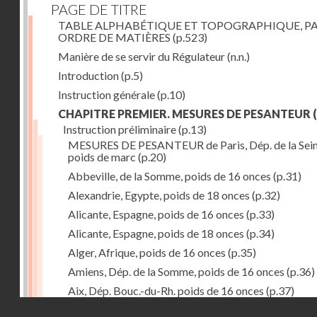
PAGE DE TITRE
TABLE ALPHABÉTIQUE ET TOPOGRAPHIQUE, P
ORDRE DE MATIÈRES
(p.523)
Manière de se servir du Régulateur
(n.n.)
Introduction
(p.5)
Instruction générale
(p.10)
CHAPITRE PREMIER. MESURES DE PESANTEUR
(
Instruction préliminaire
(p.13)
MESURES DE PESANTEUR de Paris, Dép. de la Sein
poids de marc
(p.20)
Abbeville, de la Somme, poids de 16 onces
(p.31)
Alexandrie, Egypte, poids de 18 onces
(p.32)
Alicante, Espagne, poids de 16 onces
(p.33)
Alicante, Espagne, poids de 18 onces
(p.34)
Alger, Afrique, poids de 16 onces
(p.35)
Amiens, Dép. de la Somme, poids de 16 onces
(p.36)
Aix, Dép. Bouc.-du-Rh. poids de 16 onces
(p.37)
Droits réservés - CNAM
Ancone, Italie, poids de 14 onces
(p.38)