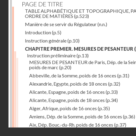
PAGE DE TITRE
TABLE ALPHABÉTIQUE ET TOPOGRAPHIQUE, P
ORDRE DE MATIÈRES
(p.523)
Manière de se servir du Régulateur
(n.n.)
Introduction
(p.5)
Instruction générale
(p.10)
CHAPITRE PREMIER. MESURES DE PESANTEUR
(
Instruction préliminaire
(p.13)
MESURES DE PESANTEUR de Paris, Dép. de la Sein
poids de marc
(p.20)
Abbeville, de la Somme, poids de 16 onces
(p.31)
Alexandrie, Egypte, poids de 18 onces
(p.32)
Alicante, Espagne, poids de 16 onces
(p.33)
Alicante, Espagne, poids de 18 onces
(p.34)
Alger, Afrique, poids de 16 onces
(p.35)
Amiens, Dép. de la Somme, poids de 16 onces
(p.36)
Aix, Dép. Bouc.-du-Rh. poids de 16 onces
(p.37)
Droits réservés - CNAM
Ancone, Italie, poids de 14 onces
(p.38)