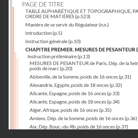
PAGE DE TITRE
TABLE ALPHABÉTIQUE ET TOPOGRAPHIQUE, P
ORDRE DE MATIÈRES
(p.523)
Manière de se servir du Régulateur
(n.n.)
Introduction
(p.5)
Instruction générale
(p.10)
CHAPITRE PREMIER. MESURES DE PESANTEUR
(
Instruction préliminaire
(p.13)
MESURES DE PESANTEUR de Paris, Dép. de la Sein
poids de marc
(p.20)
Abbeville, de la Somme, poids de 16 onces
(p.31)
Alexandrie, Egypte, poids de 18 onces
(p.32)
Alicante, Espagne, poids de 16 onces
(p.33)
Alicante, Espagne, poids de 18 onces
(p.34)
Alger, Afrique, poids de 16 onces
(p.35)
Amiens, Dép. de la Somme, poids de 16 onces
(p.36)
Aix, Dép. Bouc.-du-Rh. poids de 16 onces
(p.37)
Droits réservés - CNAM
Ancone, Italie, poids de 14 onces
(p.38)