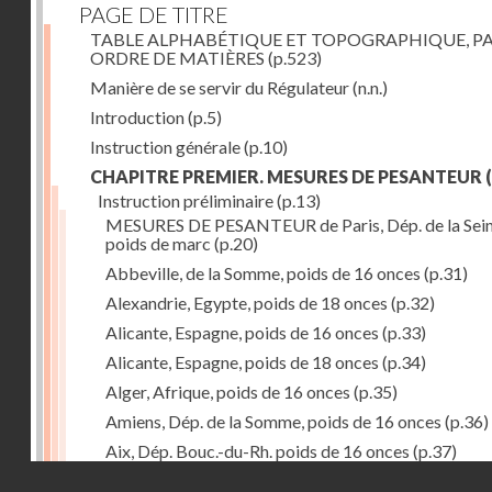
PAGE DE TITRE
TABLE ALPHABÉTIQUE ET TOPOGRAPHIQUE, P
ORDRE DE MATIÈRES
(p.523)
Manière de se servir du Régulateur
(n.n.)
Introduction
(p.5)
Instruction générale
(p.10)
CHAPITRE PREMIER. MESURES DE PESANTEUR
(
Instruction préliminaire
(p.13)
MESURES DE PESANTEUR de Paris, Dép. de la Sein
poids de marc
(p.20)
Abbeville, de la Somme, poids de 16 onces
(p.31)
Alexandrie, Egypte, poids de 18 onces
(p.32)
Alicante, Espagne, poids de 16 onces
(p.33)
Alicante, Espagne, poids de 18 onces
(p.34)
Alger, Afrique, poids de 16 onces
(p.35)
Amiens, Dép. de la Somme, poids de 16 onces
(p.36)
Aix, Dép. Bouc.-du-Rh. poids de 16 onces
(p.37)
Droits réservés - CNAM
Ancone, Italie, poids de 14 onces
(p.38)