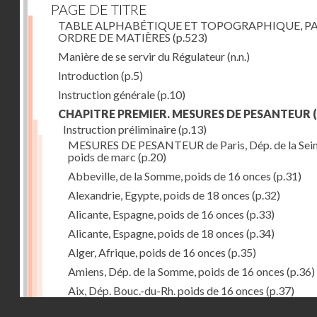
PAGE DE TITRE
TABLE ALPHABÉTIQUE ET TOPOGRAPHIQUE, P
ORDRE DE MATIÈRES
(p.523)
Manière de se servir du Régulateur
(n.n.)
Introduction
(p.5)
Instruction générale
(p.10)
CHAPITRE PREMIER. MESURES DE PESANTEUR
(
Instruction préliminaire
(p.13)
MESURES DE PESANTEUR de Paris, Dép. de la Sein
poids de marc
(p.20)
Abbeville, de la Somme, poids de 16 onces
(p.31)
Alexandrie, Egypte, poids de 18 onces
(p.32)
Alicante, Espagne, poids de 16 onces
(p.33)
Alicante, Espagne, poids de 18 onces
(p.34)
Alger, Afrique, poids de 16 onces
(p.35)
Amiens, Dép. de la Somme, poids de 16 onces
(p.36)
Aix, Dép. Bouc.-du-Rh. poids de 16 onces
(p.37)
Droits réservés - CNAM
Ancone, Italie, poids de 14 onces
(p.38)