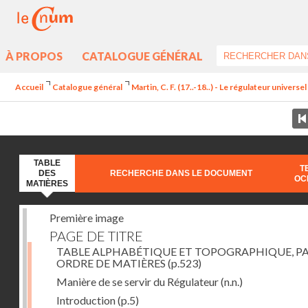
À PROPOS
CATALOGUE GÉNÉRAL
Accueil
Catalogue général
Martin, C. F. (17..-18..) - Le régulateur univers
TABLE
T
DES
RECHERCHE DANS LE DOCUMENT
OC
MATIÈRES
Première image
PAGE DE TITRE
TABLE ALPHABÉTIQUE ET TOPOGRAPHIQUE, P
ORDRE DE MATIÈRES
(p.523)
Manière de se servir du Régulateur
(n.n.)
Introduction
(p.5)