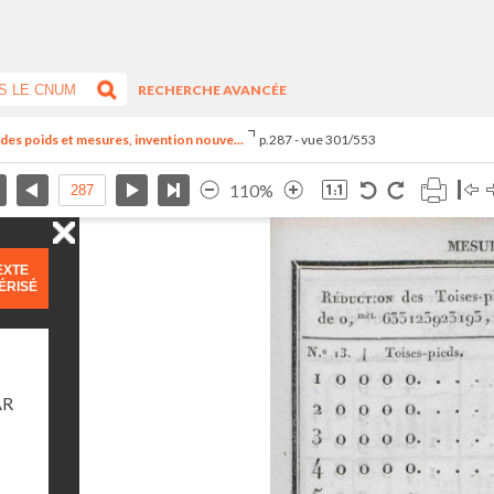
RECHERCHE AVANCÉE
el des poids et mesures, invention nouve...
p.287 - vue 301/553
110%
EXTE
ÉRISÉ
AR