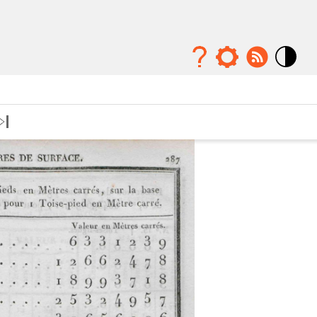
Mode
contraste
élévé