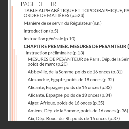
PAGE DE TITRE
TABLE ALPHABÉTIQUE ET TOPOGRAPHIQUE, P
ORDRE DE MATIÈRES
(p.523)
Manière de se servir du Régulateur
(n.n.)
Introduction
(p.5)
Instruction générale
(p.10)
CHAPITRE PREMIER. MESURES DE PESANTEUR
(
Instruction préliminaire
(p.13)
MESURES DE PESANTEUR de Paris, Dép. de la Sein
poids de marc
(p.20)
Abbeville, de la Somme, poids de 16 onces
(p.31)
Alexandrie, Egypte, poids de 18 onces
(p.32)
Alicante, Espagne, poids de 16 onces
(p.33)
Alicante, Espagne, poids de 18 onces
(p.34)
Alger, Afrique, poids de 16 onces
(p.35)
Amiens, Dép. de la Somme, poids de 16 onces
(p.36)
Aix, Dép. Bouc.-du-Rh. poids de 16 onces
(p.37)
Droits réservés - CNAM
Ancone, Italie, poids de 14 onces
(p.38)