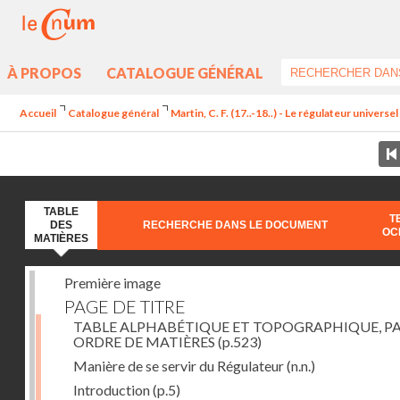
À PROPOS
CATALOGUE GÉNÉRAL
Accueil
Catalogue général
Martin, C. F. (17..-18..) - Le régulateur univers
TABLE
T
DES
RECHERCHE DANS LE DOCUMENT
OC
MATIÈRES
Première image
PAGE DE TITRE
TABLE ALPHABÉTIQUE ET TOPOGRAPHIQUE, P
ORDRE DE MATIÈRES
(p.523)
Manière de se servir du Régulateur
(n.n.)
Introduction
(p.5)