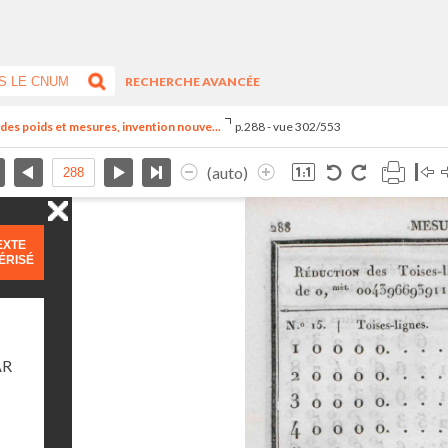
RECHERCHE AVANCÉE
el des poids et mesures, invention nouve...
p.288 - vue 302/553
(auto)
EXTE
ÉRISÉ
AR