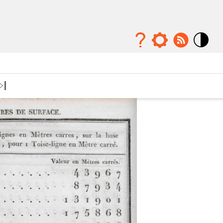
Mode
contraste
élévé