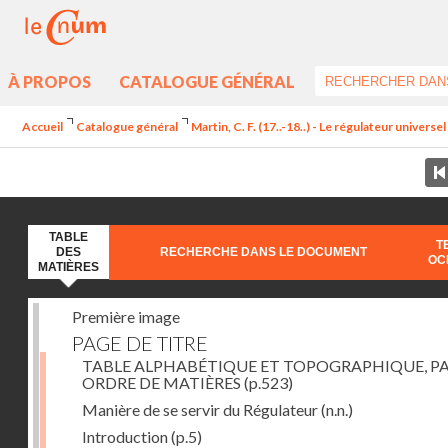
À PROPOS
CATALOGUE GÉNÉRAL
Accueil
Catalogue général
Martin, C. F. (17..-18..) - Le régulateur univers
TABLE
T
DES
RECHERCHE DANS LE DOCUMENT
OC
MATIÈRES
Première image
PAGE DE TITRE
TABLE ALPHABÉTIQUE ET TOPOGRAPHIQUE, P
ORDRE DE MATIÈRES
(p.523)
Manière de se servir du Régulateur
(n.n.)
Introduction
(p.5)