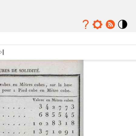
Mode
contraste
élévé