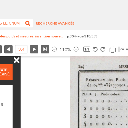
RECHERCHE AVANCÉE
el des poids et mesures, invention nouve...
p.304 - vue 318/553
110%
EXTE
ÉRISÉ
AR