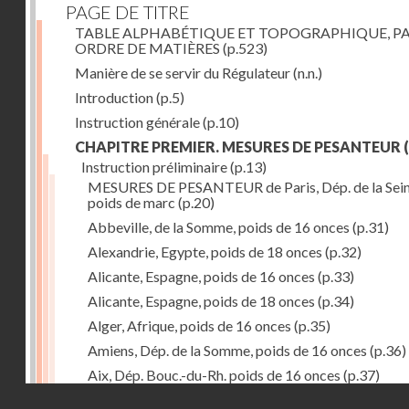
PAGE DE TITRE
TABLE ALPHABÉTIQUE ET TOPOGRAPHIQUE, P
ORDRE DE MATIÈRES
(p.523)
Manière de se servir du Régulateur
(n.n.)
Introduction
(p.5)
Instruction générale
(p.10)
CHAPITRE PREMIER. MESURES DE PESANTEUR
(
Instruction préliminaire
(p.13)
MESURES DE PESANTEUR de Paris, Dép. de la Sein
poids de marc
(p.20)
Abbeville, de la Somme, poids de 16 onces
(p.31)
Alexandrie, Egypte, poids de 18 onces
(p.32)
Alicante, Espagne, poids de 16 onces
(p.33)
Alicante, Espagne, poids de 18 onces
(p.34)
Alger, Afrique, poids de 16 onces
(p.35)
Amiens, Dép. de la Somme, poids de 16 onces
(p.36)
Aix, Dép. Bouc.-du-Rh. poids de 16 onces
(p.37)
Droits réservés - CNAM
Ancone, Italie, poids de 14 onces
(p.38)