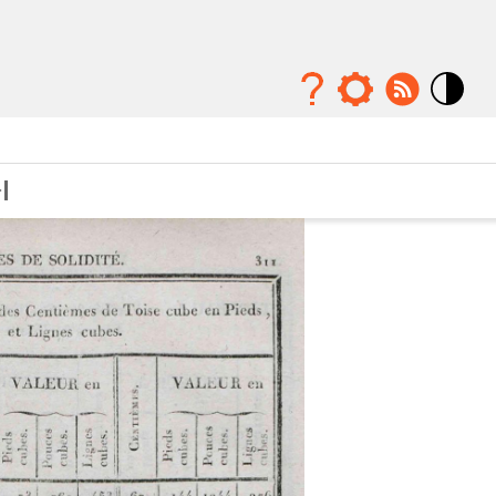
Mode
contraste
élévé