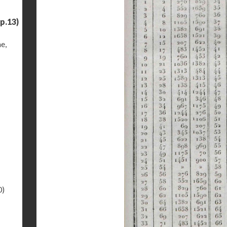
p.13)
e,
0)