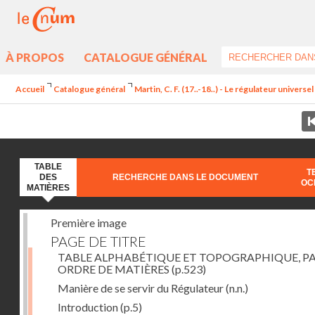
À PROPOS
CATALOGUE GÉNÉRAL
Accueil
Catalogue général
Martin, C. F. (17..-18..) - Le régulateur univers
TABLE
T
DES
RECHERCHE DANS LE DOCUMENT
OC
MATIÈRES
Première image
PAGE DE TITRE
TABLE ALPHABÉTIQUE ET TOPOGRAPHIQUE, P
ORDRE DE MATIÈRES
(p.523)
Manière de se servir du Régulateur
(n.n.)
Introduction
(p.5)