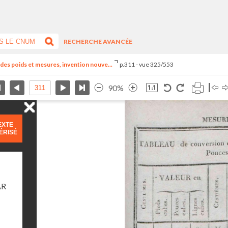
RECHERCHE AVANCÉE
el des poids et mesures, invention nouve...
p.311 - vue 325/553
90%
EXTE
ÉRISÉ
AR